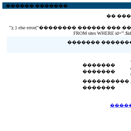
������ �������
�� ���
"); } else error("�������� ������ ��� ������ �
FROM sites WHERE id='".$id."'
������� �������� 
�������
�������
����������
�������
����