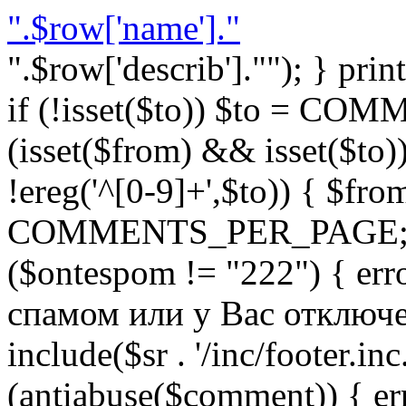
".$row['name']."
".$row['describ'].""); } prin
if (!isset($to)) $to = C
(isset($from) && isset($to)) 
!ereg('^[0-9]+',$to)) { $fro
COMMENTS_PER_PAGE; } }
($ontespom != "222") { er
спамом или у Вас отключен 
include($sr . '/inc/footer.inc.
(antiabuse($comment)) { e