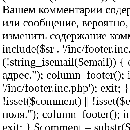
Вашем комментарии содер
или сообщение, вероятно,
изменить содержание комм
include($sr . '/inc/footer.inc.
(!string_isemail($email)) 
адрес."); column_footer(); i
'/inc/footer.inc.php'); exit; 
!isset($comment) || !isset(
поля."); column_footer(); inc
exit; } $comment = subs