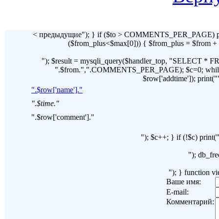
< предыдущие"); } if ($to > COMMENTS_PER_PAGE) pr
($from_plus<$max[0])) { $from_plus = $fr
"); $result = mysqli_query($handler_top, "SELECT 
".$from.",".COMMENTS_PER_PAGE); $c=0; while($ro
$row['addtime']); print("")
".$row['name']."
".$time."
".$row['comment']."
"); $c++; } if (!$c) pri
"); db_fre
"); } function 
Ваше имя:
E-mail:
Комментарий: