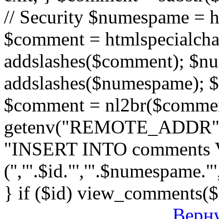
// Security $numespame = 
$comment = htmlspecialch
addslashes($comment); $n
addslashes($numespame); $e
$comment = nl2br($comment)
getenv("REMOTE_ADDR"); 
"INSERT INTO comments
('','".$id."','".$numespame."'
} if ($id) view_comments($
Верну