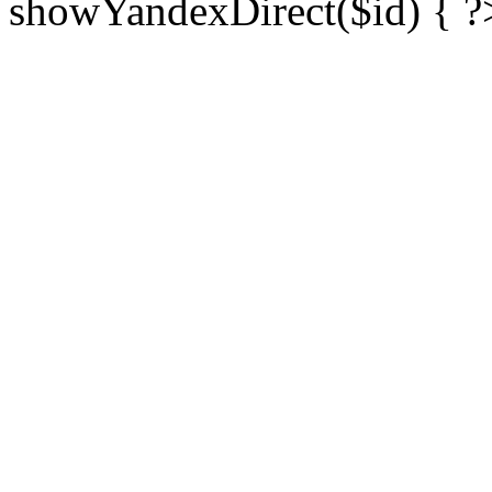
showYandexDirect($id) { ?