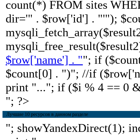
count(*) FROM sites WHE
dir='" . $row['id'] . "'"); $c
mysqli_fetch_array($result2
mysqli_free_result($result2)
$row['name'] . "
"; if ($coun
$count[0] . ")
"; //if ($row[
print "..."; if ($i % 4 == 0 
"; ?>
Лучшие 10 ресурсов в данном разделе
"; showYandexDirect(1); incl