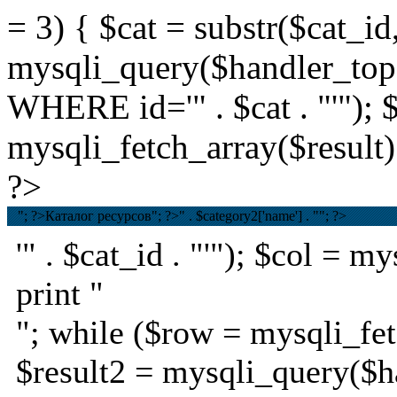
= 3) { $cat = substr($cat_id,
mysqli_query($handler_t
WHERE id='" . $cat . "'"); 
mysqli_fetch_array($result);
?>
"; ?>Каталог ресурсов
"; ?>
" . $category2['name'] . ""; ?>
'" . $cat_id . "'"); $col = 
print "
"; while ($row = mysqli_fet
$result2 = mysqli_query($