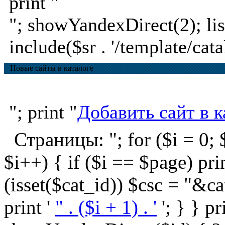
print "
"; showYandexDirect(2); lis
include($sr . '/template/cata
Новые сайты в каталоге
"; print "
Добавить сайт в к
Страницы: "; for ($i = 0; $
$i++) { if ($i == $page) print '
(isset($cat_id)) $csc = "&ca
print '
" . ($i + 1) . '
'; } } pr