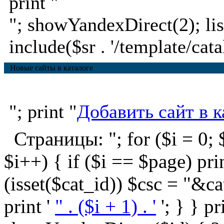
print "
"; showYandexDirect(2); lis
include($sr . '/template/cata
Новые сайты в каталоге
"; print "
Добавить сайт в к
Страницы: "; for ($i = 0; $
$i++) { if ($i == $page) print '
(isset($cat_id)) $csc = "&ca
print '
" . ($i + 1) . '
'; } } pr