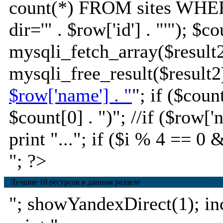
count(*) FROM sites WHE
dir='" . $row['id'] . "'"); $c
mysqli_fetch_array($result2
mysqli_free_result($result2)
$row['name'] . "
"; if ($coun
$count[0] . ")
"; //if ($row[
print "..."; if ($i % 4 == 0 
"; ?>
Лучшие 10 ресурсов в данном разделе
"; showYandexDirect(1); incl