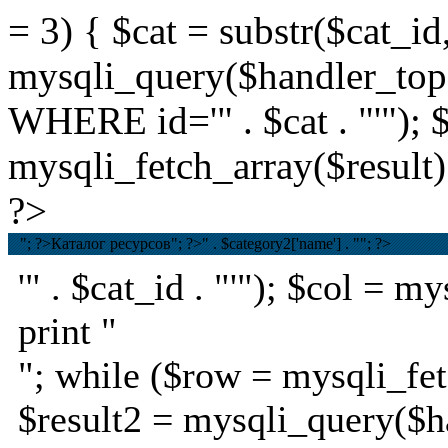
= 3) { $cat = substr($cat_id,
mysqli_query($handler_t
WHERE id='" . $cat . "'"); 
mysqli_fetch_array($result);
?>
"; ?>Каталог ресурсов
"; ?>
" . $category2['name'] . ""; ?>
'" . $cat_id . "'"); $col = 
print "
"; while ($row = mysqli_fet
$result2 = mysqli_query($