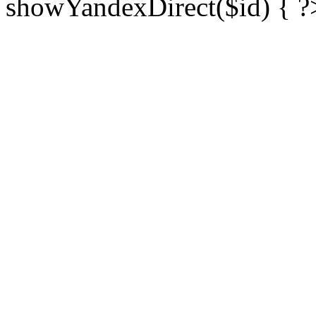
showYandexDirect($id) { ?