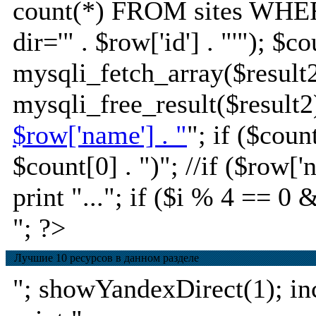
count(*) FROM sites WHE
dir='" . $row['id'] . "'"); $c
mysqli_fetch_array($result2
mysqli_free_result($result2)
$row['name'] . "
"; if ($coun
$count[0] . ")
"; //if ($row[
print "..."; if ($i % 4 == 0 
"; ?>
Лучшие 10 ресурсов в данном разделе
"; showYandexDirect(1); incl