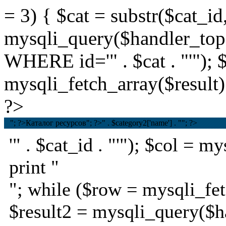
= 3) { $cat = substr($cat_id,
mysqli_query($handler_t
WHERE id='" . $cat . "'"); 
mysqli_fetch_array($result);
?>
"; ?>Каталог ресурсов
"; ?>
" . $category2['name'] . ""; ?>
'" . $cat_id . "'"); $col = 
print "
"; while ($row = mysqli_fet
$result2 = mysqli_query($