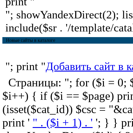
print "
"; showYandexDirect(2); lis
include($sr . '/template/cata
Новые сайты в каталоге
"; print "
Добавить сайт в к
Страницы: "; for ($i = 0; $
$i++) { if ($i == $page) print '
(isset($cat_id)) $csc = "&ca
print '
" . ($i + 1) . '
'; } } pr