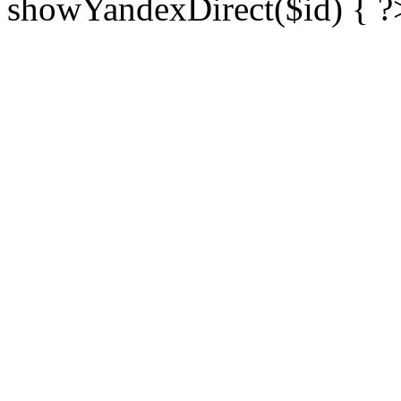
showYandexDirect($id) { ?